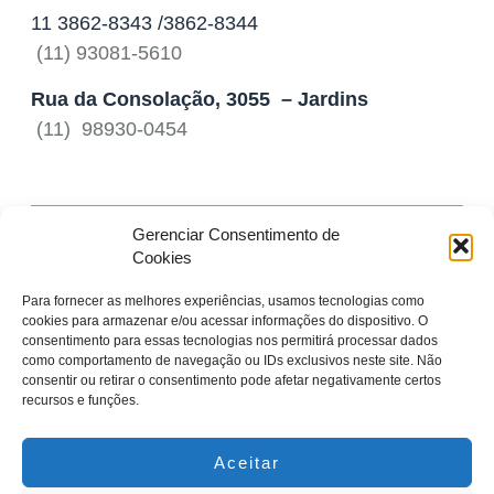
‎11 3862-8343 /3862-8344
(11) 93081-5610
Rua da Consolação, 3055 – Jardins
(11) 98930-0454
[google-map location=”SP”]
Gerenciar Consentimento de
Cookies
Para fornecer as melhores experiências, usamos tecnologias como
cookies para armazenar e/ou acessar informações do dispositivo. O
consentimento para essas tecnologias nos permitirá processar dados
Horário de Atendimento
como comportamento de navegação ou IDs exclusivos neste site. Não
consentir ou retirar o consentimento pode afetar negativamente certos
Seg - Sex: 10:30h às 19:00h
recursos e funções.
Sáb das 10:30h as 16:00h
Aceitar