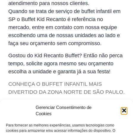
atendimento para nossos clientes.
Quando se trata de serviço de buffet infantil em
SP o Buffet Kid Recanto é referência no
mercado, entre em contato com nossa equipe
escolhendo uma de nossas unidades ao lado e
faça seu orçamento sem compromisso.
Gostou do Kid Recanto Buffet? Então não perca
tempo, solicite agora mesmo seu orçamento
escolha a unidade e garanta já a sua festa!
CONHEÇA O BUFFET INFANTIL MAIS
DIVERTIDO DA ZONA NORTE DE SÃO PAULO.
Fonte original do conteúdo:
Gerenciar Consentimento de
https://www.buffetsinfantis.com.br/buffets/kid-
Cookies
recanto-santana
Para fornecer as melhores experiências, usamos tecnologias como
cookies para armazenar e/ou acessar informações do dispositivo. O