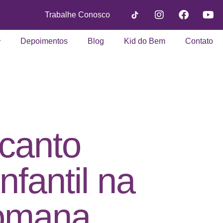
Trabalhe Conosco
Depoimentos
Blog
Kid do Bem
Contato
canto
infantil na
Romana