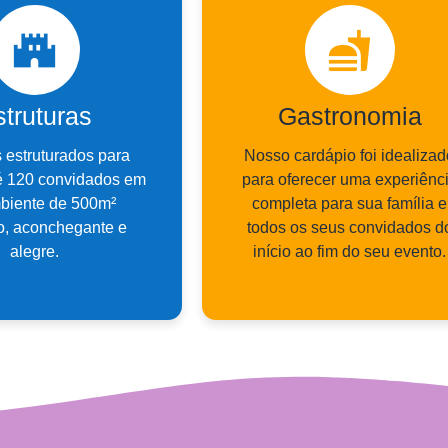
truturas
Gastronomia
 estruturados para
Nosso cardápio foi idealizad
é 120 convidados em
para oferecer uma experiênc
biente de 500m²
completa para sua família e
, aconchegante e
todos os seus convidados d
alegre.
início ao fim do seu evento.