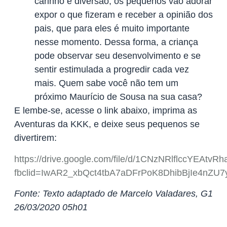
carinho e diversão, os pequenos vão adorar
expor o que fizeram e receber a opinião dos
pais, que para eles é muito importante
nesse momento. Dessa forma, a criança
pode observar seu desenvolvimento e se
sentir estimulada a progredir cada vez
mais. Quem sabe você não tem um
próximo Maurício de Sousa na sua casa?
E lembe-se, acesse o link abaixo, imprima as
Aventuras da KKK, e deixe seus pequenos se
divertirem:
https://drive.google.com/file/d/1CNzNRlflccYEAt
fbclid=IwAR2_xbQct4tbA7aDFrPoK8DhibBjIe4nZU7
Fonte: Texto adaptado de Marcelo Valadares, G1
26/03/2020 05h01