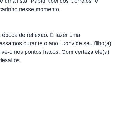
te uma lista “Papai Noel dos Correios” e
 carinho nesse momento.
a época de reflexão. É fazer uma
passamos durante o ano. Convide seu filho(a)
ive-o nos pontos fracos. Com certeza ele(a)
desafios.