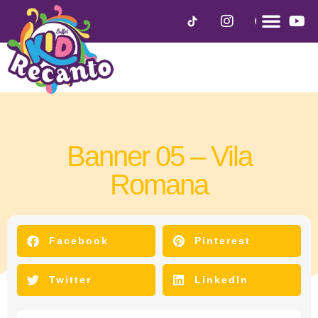
Banner 05 – Vila
Romana
maio 2, 2025
Facebook
Pinterest
Twitter
LinkedIn