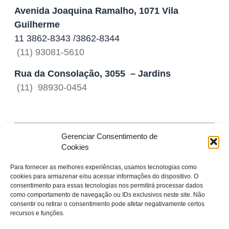
Avenida Joaquina Ramalho, 1071
Vila
Guilherme
‎11 3862-8343 /3862-8344
(11) 93081-5610
Rua da Consolação, 3055 – Jardins
(11) 98930-0454
[google-map location=”SP”]
Gerenciar Consentimento de
Cookies
Para fornecer as melhores experiências, usamos tecnologias como
cookies para armazenar e/ou acessar informações do dispositivo. O
consentimento para essas tecnologias nos permitirá processar dados
Horário de Atendimento
como comportamento de navegação ou IDs exclusivos neste site. Não
consentir ou retirar o consentimento pode afetar negativamente certos
Seg - Sex: 10:30h às 19:00h
recursos e funções.
Sáb das 10:30h as 16:00h