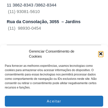
‎11 3862-8343 /3862-8344
(11) 93081-5610
Rua da Consolação, 3055 – Jardins
(11) 98930-0454
[google-map location=”SP”]
Gerenciar Consentimento de
Cookies
Para fornecer as melhores experiências, usamos tecnologias como
cookies para armazenar e/ou acessar informações do dispositivo. O
consentimento para essas tecnologias nos permitirá processar dados
Horário de Atendimento
como comportamento de navegação ou IDs exclusivos neste site. Não
consentir ou retirar o consentimento pode afetar negativamente certos
Seg - Sex: 10:30h às 19:00h
recursos e funções.
Sáb das 10:30h as 16:00h
Aceitar