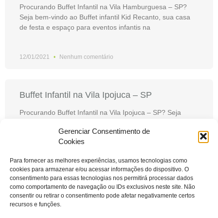
Procurando Buffet Infantil na Vila Hamburguesa – SP?
Seja bem-vindo ao Buffet infantil Kid Recanto, sua casa
de festa e espaço para eventos infantis na
12/01/2021
Nenhum comentário
Buffet Infantil na Vila Ipojuca – SP
Procurando Buffet Infantil na Vila Ipojuca – SP? Seja
bem-vindo ao Buffet infantil Kid Recanto, sua casa de
Gerenciar Consentimento de
festa e espaço para eventos infantis na
Cookies
Para fornecer as melhores experiências, usamos tecnologias como
12/01/2021
Nenhum comentário
cookies para armazenar e/ou acessar informações do dispositivo. O
consentimento para essas tecnologias nos permitirá processar dados
1
2
3
4
5
como comportamento de navegação ou IDs exclusivos neste site. Não
consentir ou retirar o consentimento pode afetar negativamente certos
recursos e funções.
Horário de Atendimento